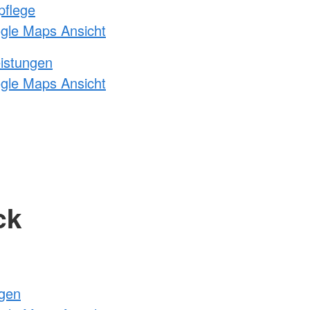
pflege
ogle Maps Ansicht
eistungen
ogle Maps Ansicht
ck
ngen