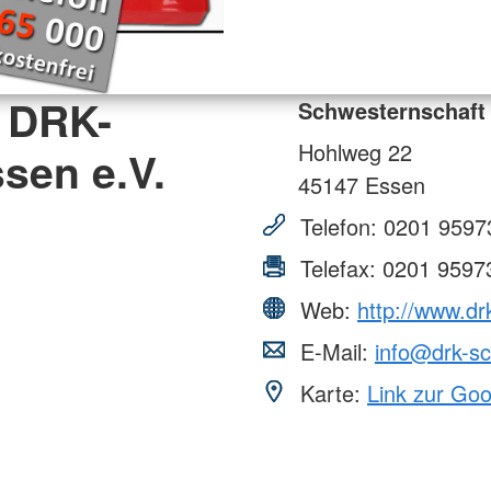
Institut Bremen-Oldenburg - DRK-
Suchdiens
Blutspendedienst NSTOB
Kleidercontainer
Personenau
Altkleiderkreislauf
 DRK-
Schwesternschaft
Hohlweg 22
sen e.V.
45147
Essen
Telefon:
0201 9597
Telefax:
0201 9597
Web:
http://www.d
E-Mail:
info@drk-s
Karte:
Link zur Go