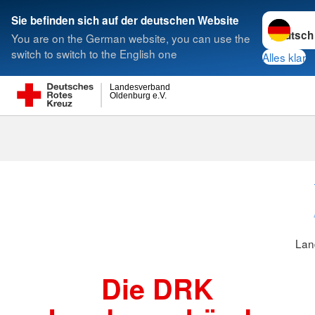
Sprache w
Sie befinden sich auf der deutschen Website
You are on the German website, you can use the
Suche
switch to switch to the English one
Alles klar
Landesverband
Oldenburg e.V.
Landesverbä
Lan
Die DRK