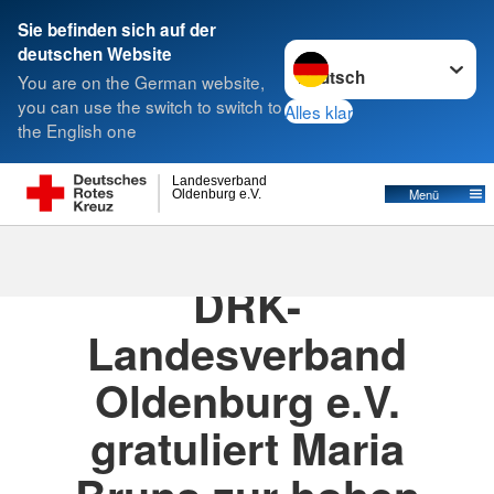
Sie befinden sich auf der
Sprache wechseln zu
deutschen Website
Suche
You are on the German website,
you can use the switch to switch to
Alles klar
the English one
Landesverband
Menü
Oldenburg e.V.
15.05.2025
· Pressemitteilung
DRK-
Landesverband
Oldenburg e.V.
gratuliert Maria