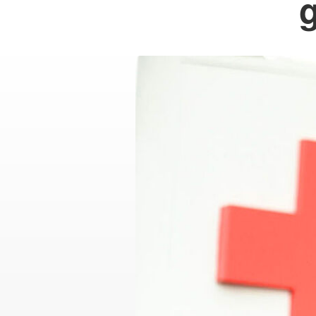
Verbandsstruktur
Rotkreuz-Botschafterin