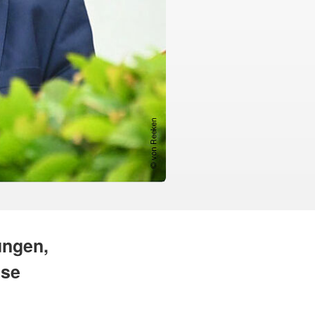
ungen,
sse