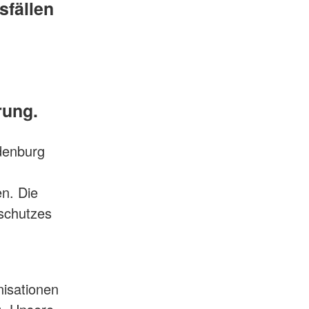
sfällen
rung.
denburg
en. Die
schutzes
nisationen