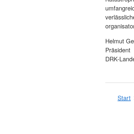
umfangreic
verlässlich
organisato
Helmut Ge
Präsident
DRK-Lande
Start