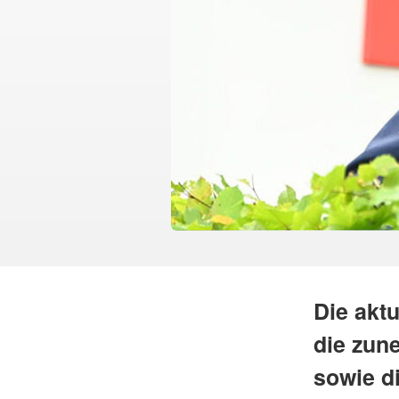
Die akt
die zun
sowie d