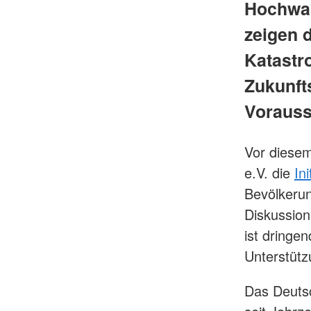
Hochwas
zeigen d
Katastr
Zukunft
Vorauss
Vor diese
e.V. die
In
Bevölkerun
Diskussion
ist dringen
Unterstütz
Das Deutsc