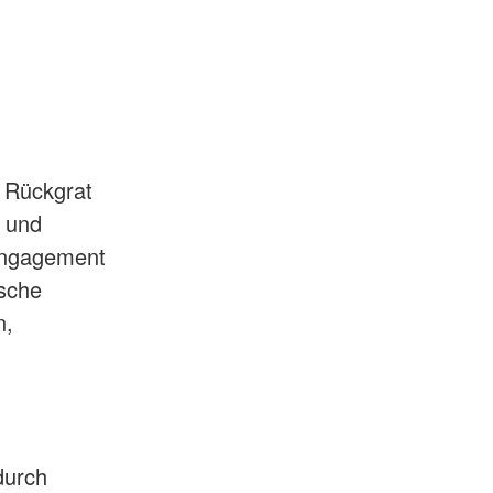
d
s Rückgrat
t und
 Engagement
ische
n,
 durch