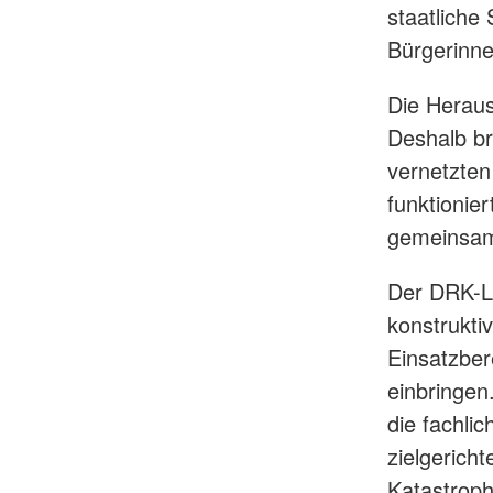
staatliche
Bürgerinne
Die Herau
Deshalb br
vernetzten
funktionier
gemeinsam
Der DRK-L
konstrukti
Einsatzber
einbringen.
die fachl
zielgerich
Katastroph