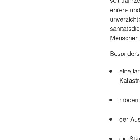
seit Jahrz
ehren- und
unverzicht
sanitätsdi
Menschen s
Besonders 
eine la
Katast
moderne
der Au
die St