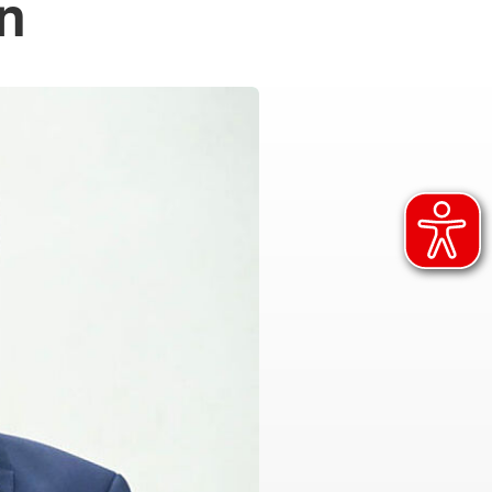
n
Generalsekretariat
t
Adressfinder
skunftsstelle