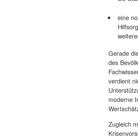
eine n
Hilfso
weitere
Gerade die
des Bevölk
Fachwissen
verdient n
Unterstütz
moderne In
Wertschät
Zugleich m
Krisenvorso