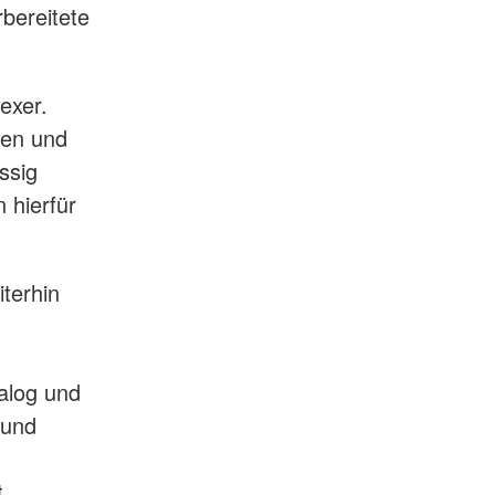
rbereitete
exer.
nen und
ssig
n hierfür
terhin
ialog und
 und
t