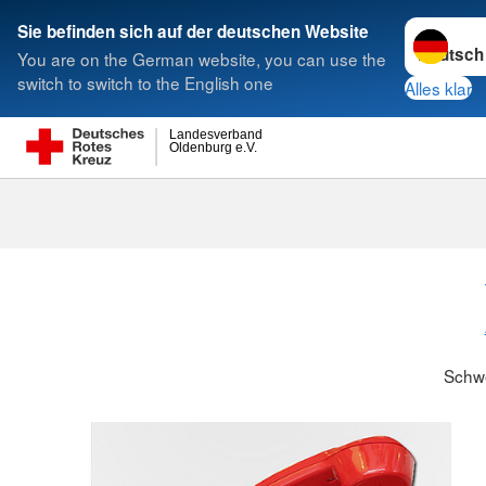
Sprache w
Sie befinden sich auf der deutschen Website
You are on the German website, you can use the
Suche
switch to switch to the English one
Alles klar
Landesverband
Oldenburg e.V.
Schwesternsc
Schw