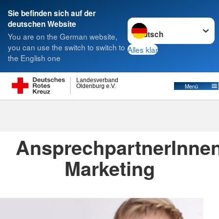
Sie befinden sich auf der
Sprache wechseln zu
deutschen Website
Suche
You are on the German website,
you can use the switch to switch to
Alles klar
the English one
Landesverband
Menü
Oldenburg e.V.
Pressemitteilungen
AnsprechpartnerInne
Marketing