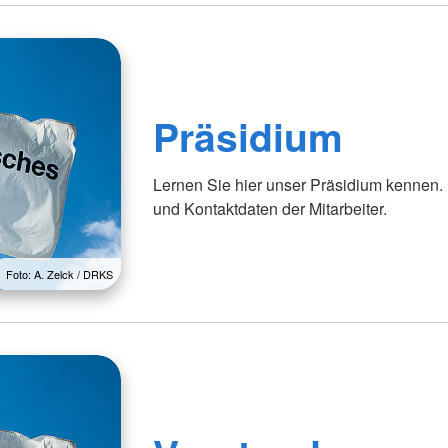
Institut Bremen-Oldenburg - DRK-
Suchdiens
Blutspendedienst NSTOB
Kleidercontainer
Personenau
Altkleiderkreislauf
Präsidium
Lernen Sie hier unser Präsidium kennen.
und Kontaktdaten der Mitarbeiter.
Foto: A. Zelck / DRKS