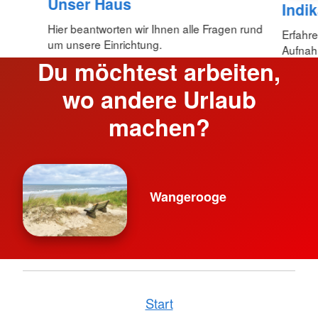
Unser Haus
Indi
Hier beantworten wir Ihnen alle Fragen rund
Erfahre
um unsere Einrichtung.
Aufnah
Du möchtest arbeiten,
wo andere Urlaub
machen?
Wangerooge
Start