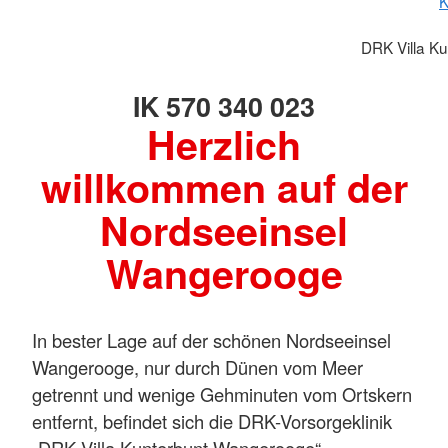
K
DRK Villa K
IK 570 340 023
Herzlich
willkommen auf der
Nordseeinsel
Wangerooge
In bester Lage auf der schönen Nordseeinsel
Wangerooge, nur durch Dünen vom Meer
getrennt und wenige Gehminuten vom Ortskern
entfernt, befindet sich die DRK-Vorsorgeklinik
„DRK Villa Kunterbunt Wangerooge“.